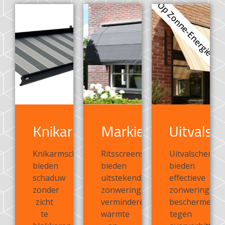
Op Zonne-Energie
Knikarmscherm
Markiezen
Uitvalsc
Knikarmschermen
Ritsscreens
Uitvalscherme
bieden
bieden
bieden
schaduw
uitstekende
effectieve
zonder
zonwering,
zonwering,
zicht
verminderen
beschermen
te
warmte
tegen