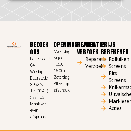
BEZOEK
OPENINGSTIJDEN
REPARATIE
PRIJS
ONS
VERZOEK
BEREKENEN
Maandag –
Vrijdag
Reparatie
Rolluiken
Lagemaat 6-
10:00 –
04
Verzoek
Screens
16:00 uur
Wijk bij
Rits
Zaterdag
Duurstede
Screens
Alleen op
3962 NJ
Knikarms
afspraak
Tel: (0343) –
UItvalsch
577 005
Markieze
Maak wel
Acties
even
afspraak.