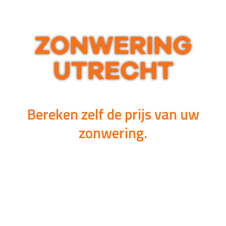
ZONWERING
UTRECHT
Uniek en helder:
Bereken zelf de prijs van uw
zonwering.
Bereken eenvoudig en snel jouw prijs voor
zonneschermen, rolluiken, screens en
markiezen met onze handige online
rekentool