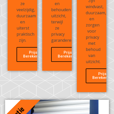
zijn
ze
en
windvast,
veelzijdig,
behouden
duurzaam,
duurzaam
uitzicht,
en
en
terwijl
zorgen
uiterst
ze
voor
praktisch
privacy
privacy
zijn.
garanderen.
met
behoud
Prijs
Prijs
van
Berekenen
Berekenen
uitzicht.
Prijs
Berekenen
Actie