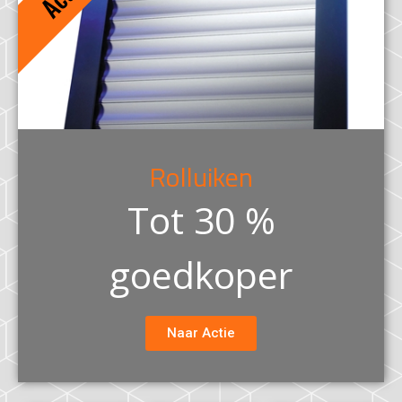
Rolluiken
Tot 30 %
goedkoper
Naar Actie