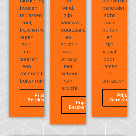
blokkeren,
en
oververhitting
houden
wind,
behouden
terrassen
zijn
zicht
koel,
windvast,
naar
beschermen
duurzaam,
buiten
tegen
en
en
zon,
zorgen
zijn
en
voor
ideaal
creëren
privacy
voor
een
met
ramen
comfortabele
behoud
en
buitenruimte.
van
terrassen.
uitzicht.
Prijs
Prijs
Berekenen
Berekenen
Prijs
Berekenen