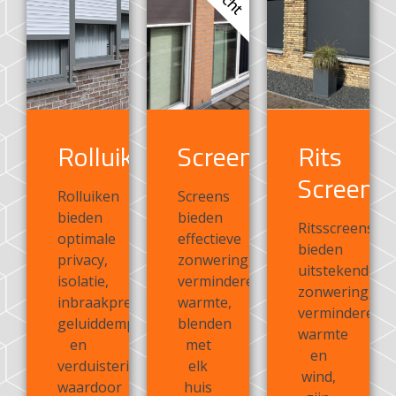
Rolluiken
Screens
Rits
Screens
Rolluiken
Screens
bieden
bieden
Ritsscreens
optimale
effectieve
bieden
privacy,
zonwering,
uitstekende
isolatie,
verminderen
zonwering,
inbraakpreventie,
warmte,
verminderen
geluiddemping
blenden
warmte
en
met
en
verduistering,
elk
wind,
waardoor
huis